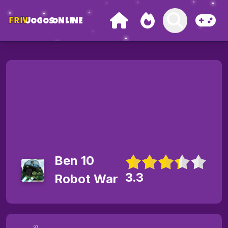
FRIV
JOGOS
ONLINE
Ben 10
3.3
Robot War