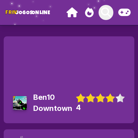
FRIV
JOGOS
ONLINE
Ben10
4
Downtown