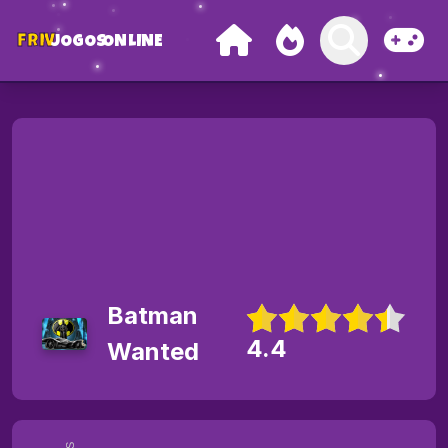
FRIV
JOGOS
ONLINE
Batman
4.4
Wanted