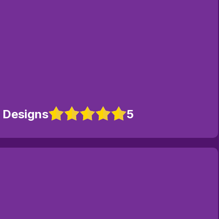
l Designs
5