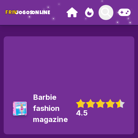
FRIV
JOGOS
ONLINE
Barbie
fashion
4.5
magazine