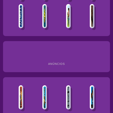
ANÚNCIOS