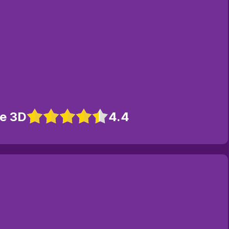
re 3D
4.4