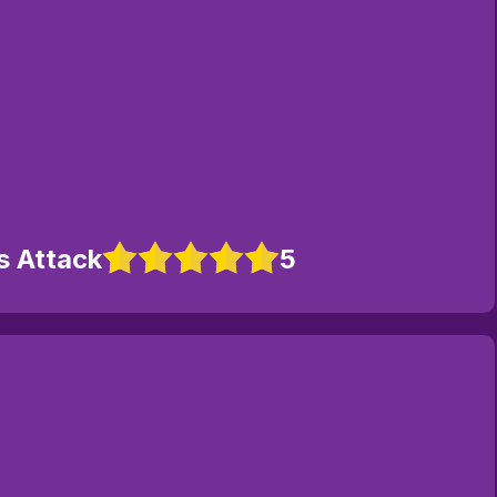
s Attack
5