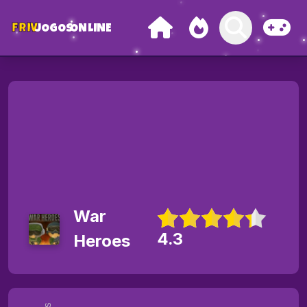
FRIV
JOGOS
ONLINE
War
4.3
Heroes