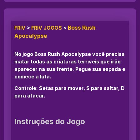
Boss Rush
FRIV
>
FRIV JOGOS
>
Apocalypse
No jogo Boss Rush Apocalypse você precisa
matar todas as criaturas terríveis que irão
aparecer na sua frente. Pegue sua espada e
comece a luta.
Controle: Setas para mover, S para saltar, D
para atacar.
Instruções do Jogo