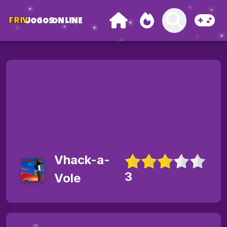
FRIV
JOGOS
ONLINE
Vhack-a-
3
Vole