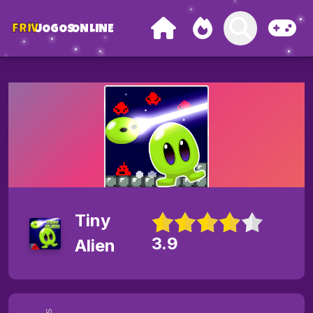
FRIV
JOGOS
ONLINE
Tiny
3.9
Alien