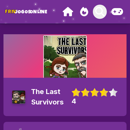
FRIV
JOGOS
ONLINE
The Last
4
Survivors