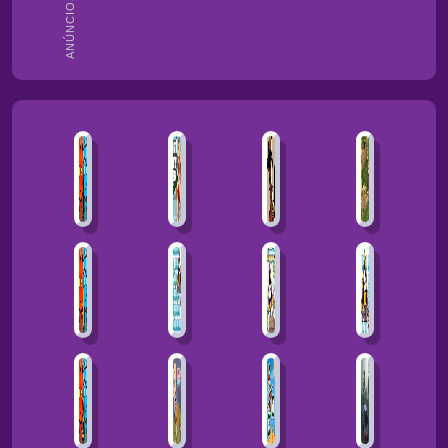
ANÚNCIOS