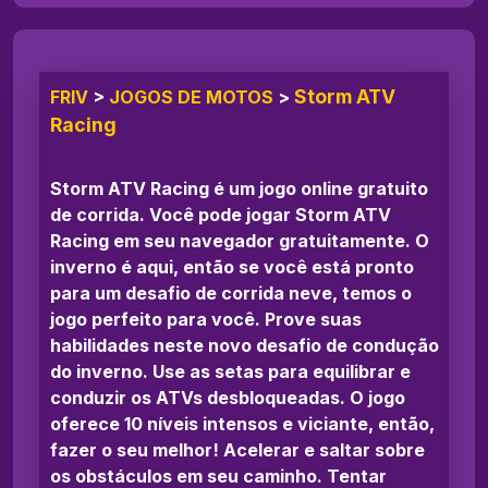
Storm ATV
FRIV
>
JOGOS DE MOTOS
>
Racing
Storm ATV Racing é um jogo online gratuito
de corrida. Você pode jogar Storm ATV
Racing em seu navegador gratuitamente. O
inverno é aqui, então se você está pronto
para um desafio de corrida neve, temos o
jogo perfeito para você. Prove suas
habilidades neste novo desafio de condução
do inverno. Use as setas para equilibrar e
conduzir os ATVs desbloqueadas. O jogo
oferece 10 níveis intensos e viciante, então,
fazer o seu melhor! Acelerar e saltar sobre
os obstáculos em seu caminho. Tentar