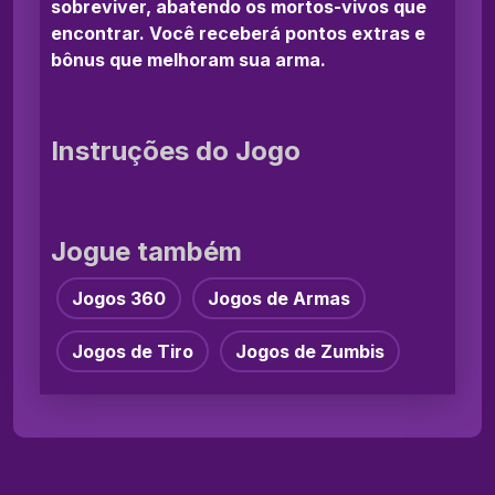
sobreviver, abatendo os mortos-vivos que
encontrar. Você receberá pontos extras e
bônus que melhoram sua arma.
Instruções do Jogo
Jogue também
Jogos 360
Jogos de Armas
Jogos de Tiro
Jogos de Zumbis