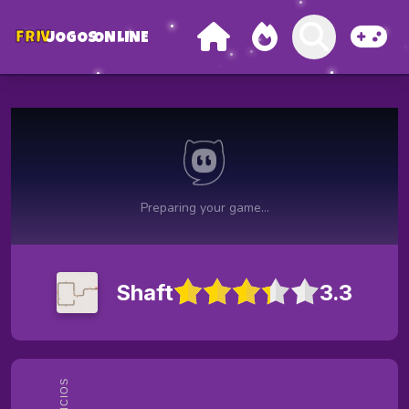
FRIV
JOGOS
ONLINE
Shaft
3.3
ANÚNCIOS