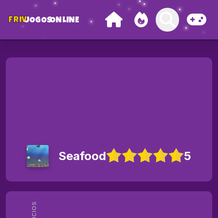
FRIV
JOGOS
ONLINE
Seafood
5
ANÚNCIOS