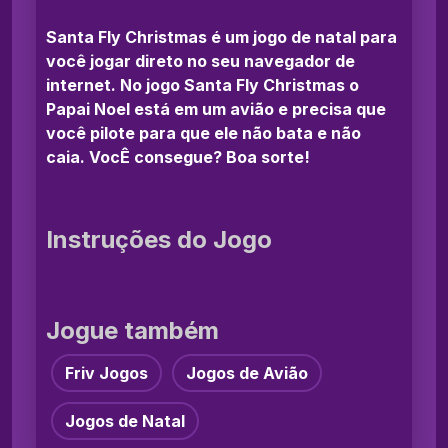
Santa Fly Christmas é um jogo de natal para
você jogar direto no seu navegador de
internet. No jogo Santa Fly Christmas o
Papai Noel está em um avião e precisa que
você pilote para que ele não bata e não
caia. VocÊ consegue? Boa sorte!
Instruções do Jogo
Jogue também
Friv Jogos
Jogos de Avião
Jogos de Natal