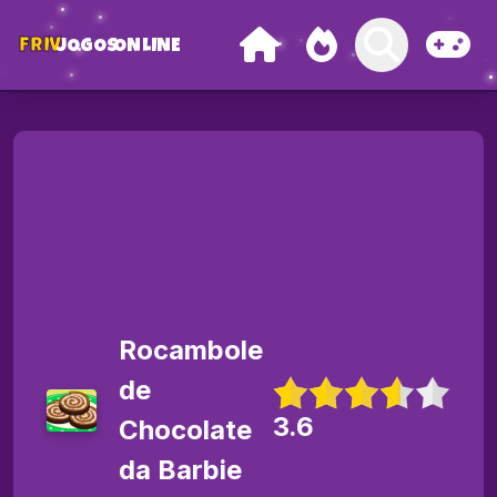
FRIV
JOGOS
ONLINE
Rocambole
de
3.6
Chocolate
da Barbie