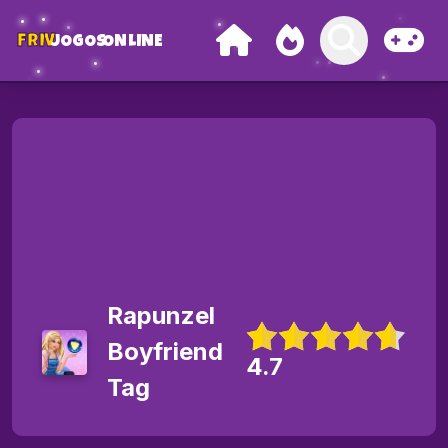
FRIV
JOGOS
ONLINE
Rapunzel
Boyfriend
4.7
Tag