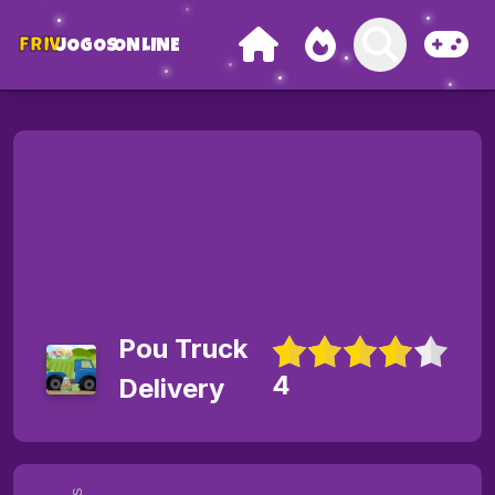
FRIV
JOGOS
ONLINE
Pou Truck
4
Delivery