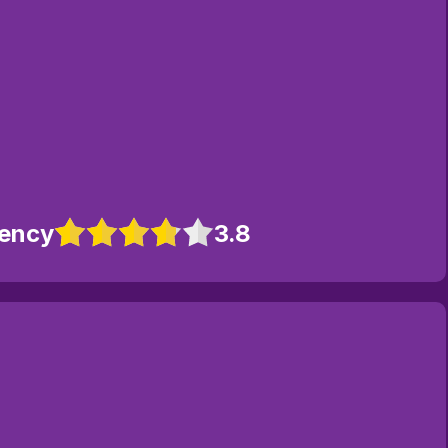
gency
3.8