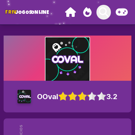
FRIV
JOGOS
ONLINE
OOval
3.2
ANÚNCIOS