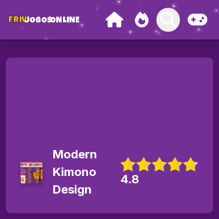
FRIV
JOGOS
ONLINE
Modern
Kimono
4.8
Design