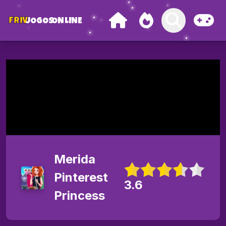
FRIV
JOGOS
ONLINE
Merida
Pinterest
3.6
Princess