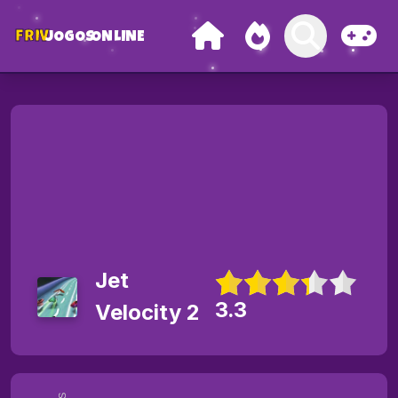
FRIV
JOGOS
ONLINE
Jet
3.3
Velocity 2