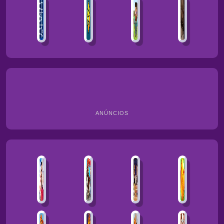
ANÚNCIOS