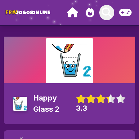
FRIV
JOGOS
ONLINE
Happy
3.3
Glass 2