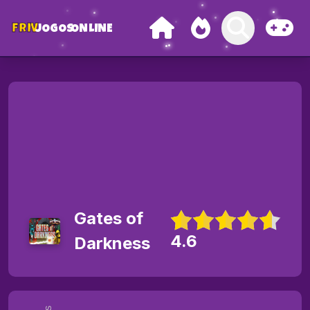
FRIV
JOGOS
ONLINE
Gates of
4.6
Darkness