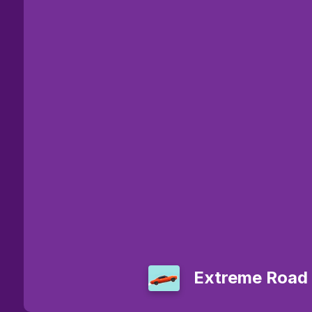
Extreme Road 