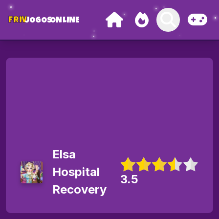
FRIV
JOGOS
ONLINE
Elsa
Hospital
3.5
Recovery