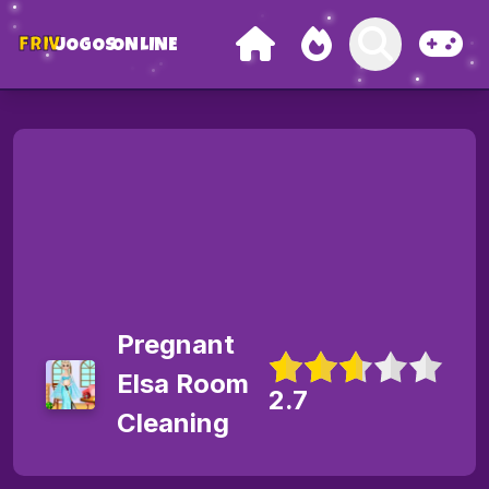
FRIV
JOGOS
ONLINE
Pregnant
Elsa Room
2.7
Cleaning