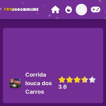
FRIV
JOGOS
ONLINE
Corrida
louca dos
3.6
Carros