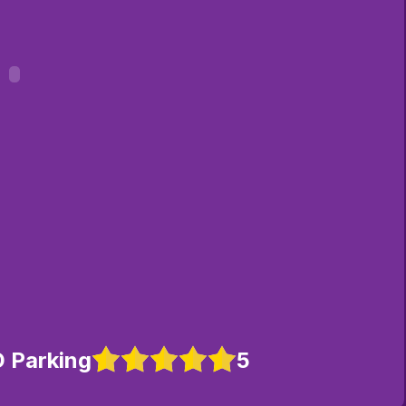
D Parking
5