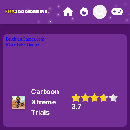
FRIV
JOGOS
ONLINE
Cartoon
Xtreme
3.7
Trials