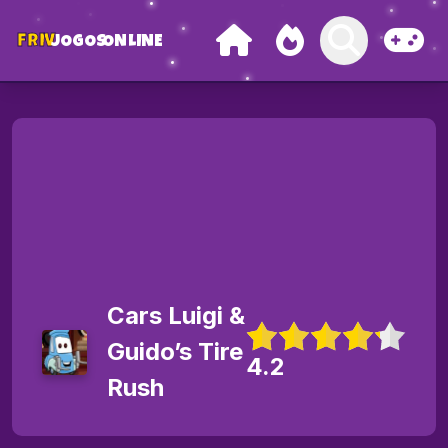
FRIV
JOGOS
ONLINE
Cars Luigi &
Guido’s Tire
4.2
Rush