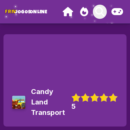
FRIV
JOGOS
ONLINE
Candy
Land
5
Transport