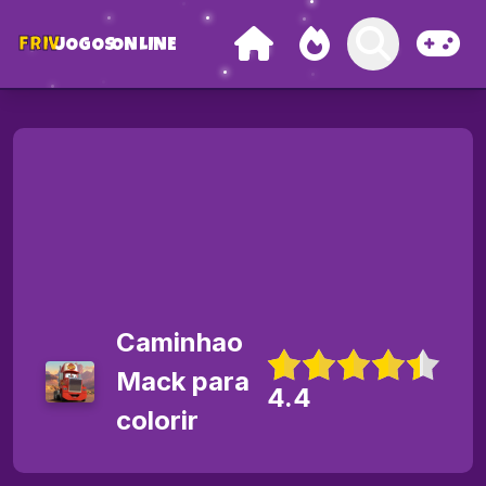
FRIV
JOGOS
ONLINE
Caminhao
Mack para
4.4
colorir