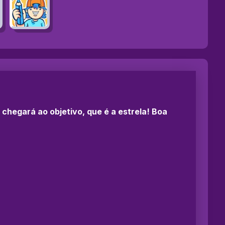
chegará ao objetivo, que é a estrela! Boa