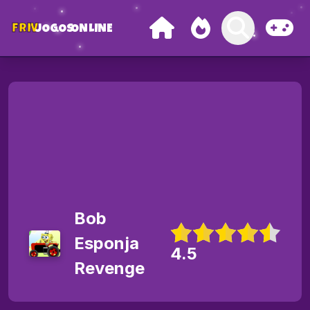
FRIV
JOGOS
ONLINE
Bob
Esponja
4.5
Revenge