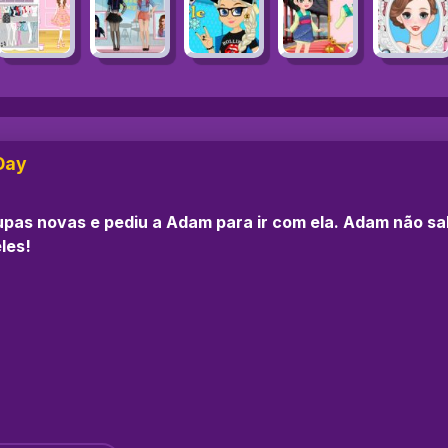
Day
oupas novas e pediu a Adam para ir com ela. Adam não s
les!