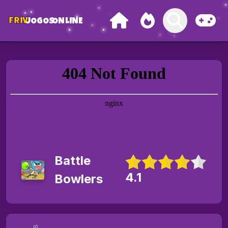
FRIV
JOGOS
ONLINE
Battle
4.1
Bowlers