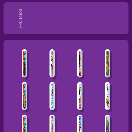
ANÚNCIOS