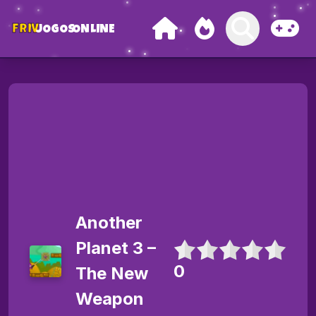
FRIV
JOGOS
ONLINE
Another
Planet 3 –
0
The New
Weapon