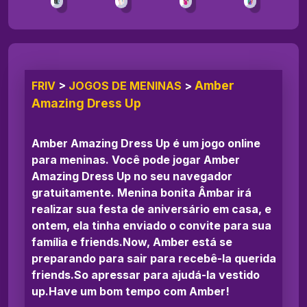
Amber
FRIV
>
JOGOS DE MENINAS
>
Amazing Dress Up
Amber Amazing Dress Up é um jogo online
para meninas. Você pode jogar Amber
Amazing Dress Up no seu navegador
gratuitamente. Menina bonita Âmbar irá
realizar sua festa de aniversário em casa, e
ontem, ela tinha enviado o convite para sua
família e friends.Now, Amber está se
preparando para sair para recebê-la querida
friends.So apressar para ajudá-la vestido
up.Have um bom tempo com Amber!