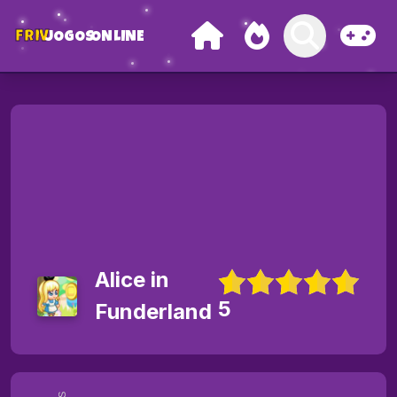
FRIV
JOGOS
ONLINE
Alice in
5
Funderland