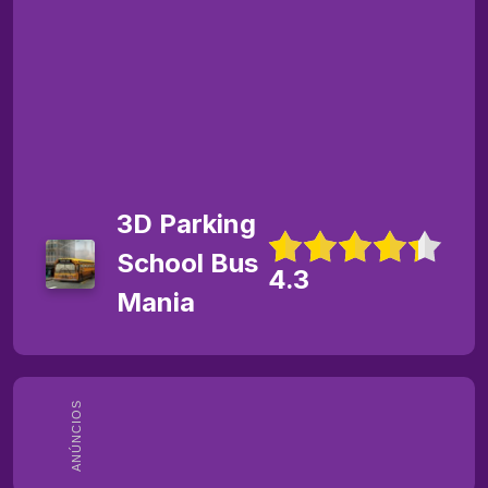
3D Parking
School Bus
4.3
Mania
ANÚNCIOS