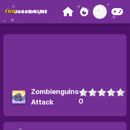
FRIV
JOGOS
ONLINE
Zombienguins
0
Attack