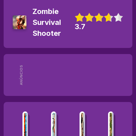
Zombie
Survival
3.7
Shooter
ANÚNCIOS