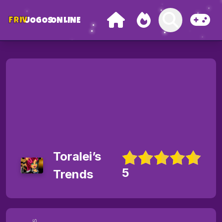
FRIV
JOGOS
ONLINE
Toralei’s
5
Trends